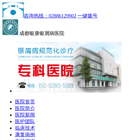
咨询热线：02886129902
一键拨号
成都银康银屑病医院
医院首页
医院简介
医院新闻
医护团队
临床技术
康复病例