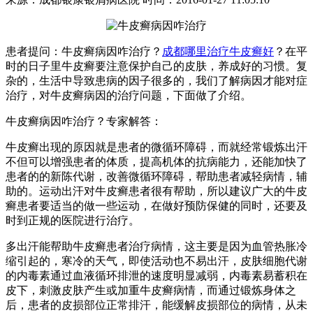
患者提问：牛皮癣病因咋治疗？
成都哪里治疗牛皮癣好
？在平
时的日子里牛皮癣要注意保护自己的皮肤，养成好的习惯。复
杂的，生活中导致患病的因子很多的，我们了解病因才能对症
治疗，对牛皮癣病因的治疗问题，下面做了介绍。
牛皮癣病因咋治疗？专家解答：
牛皮癣出现的原因就是患者的微循环障碍，而就经常锻炼出汗
不但可以增强患者的体质，提高机体的抗病能力，还能加快了
患者的的新陈代谢，改善微循环障碍，帮助患者减轻病情，辅
助的。运动出汗对牛皮癣患者很有帮助，所以建议广大的牛皮
癣患者要适当的做一些运动，在做好预防保健的同时，还要及
时到正规的医院进行治疗。
多出汗能帮助牛皮癣患者治疗病情，这主要是因为血管热胀冷
缩引起的，寒冷的天气，即使活动也不易出汗，皮肤细胞代谢
的内毒素通过血液循环排泄的速度明显减弱，内毒素易蓄积在
皮下，刺激皮肤产生或加重牛皮癣病情，而通过锻炼身体之
后，患者的皮损部位正常排汗，能缓解皮损部位的病情，从未