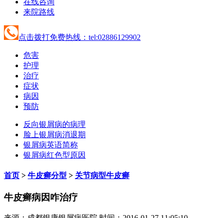
在线咨询
来院路线
点击拨打免费热线：tel:02886129902
危害
护理
治疗
症状
病因
预防
反向银屑病的病理
脸上银屑病消退期
银屑病英语简称
银屑病红色型原因
首页
>
牛皮癣分型
>
关节病型牛皮癣
牛皮癣病因咋治疗
来源：成都银康银屑病医院 时间：2016-01-27 11:05:10