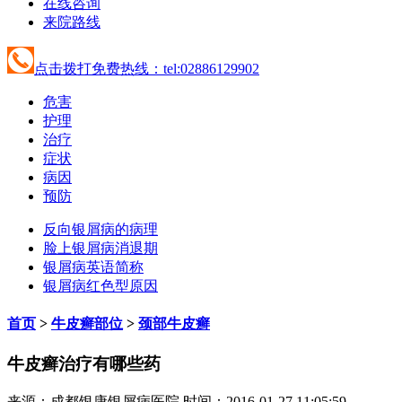
在线咨询
来院路线
点击拨打免费热线：tel:02886129902
危害
护理
治疗
症状
病因
预防
反向银屑病的病理
脸上银屑病消退期
银屑病英语简称
银屑病红色型原因
首页
>
牛皮癣部位
>
颈部牛皮癣
牛皮癣治疗有哪些药
来源：成都银康银屑病医院 时间：2016-01-27 11:05:59