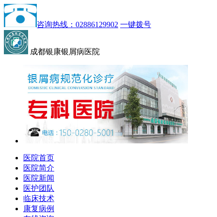
咨询热线：02886129902
一键拨号
成都银康银屑病医院
医院首页
医院简介
医院新闻
医护团队
临床技术
康复病例