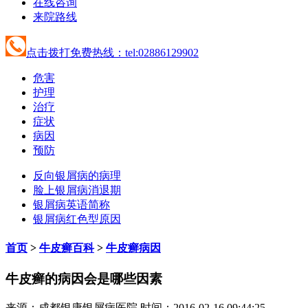
在线咨询
来院路线
点击拨打免费热线：tel:02886129902
危害
护理
治疗
症状
病因
预防
反向银屑病的病理
脸上银屑病消退期
银屑病英语简称
银屑病红色型原因
首页
>
牛皮癣百科
>
牛皮癣病因
牛皮癣的病因会是哪些因素
来源：成都银康银屑病医院 时间：2016-02-16 09:44:25