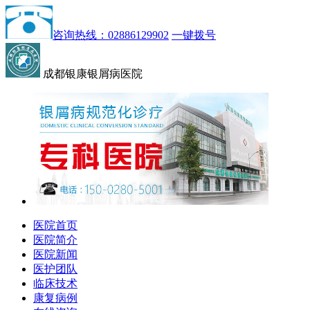
咨询热线：02886129902
一键拨号
成都银康银屑病医院
医院首页
医院简介
医院新闻
医护团队
临床技术
康复病例