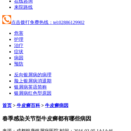
在线咨询
来院路线
点击拨打免费热线：tel:02886129902
危害
护理
治疗
症状
病因
预防
反向银屑病的病理
脸上银屑病消退期
银屑病英语简称
银屑病红色型原因
首页
>
牛皮癣百科
>
牛皮癣病因
春季感染关节型牛皮癣都有哪些病因
来源：成都银康银屑病医院 时间：2016-03-05 14:14:46