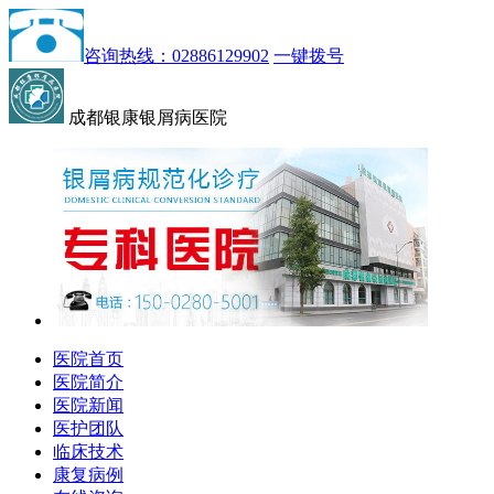
咨询热线：02886129902
一键拨号
成都银康银屑病医院
医院首页
医院简介
医院新闻
医护团队
临床技术
康复病例