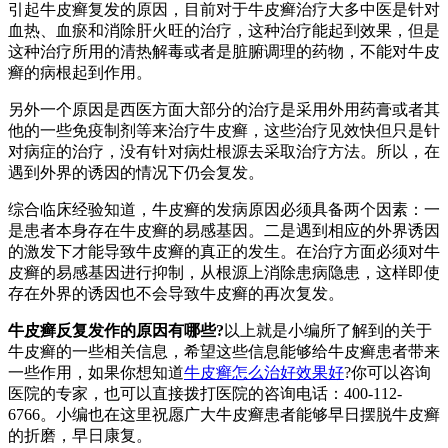
引起牛皮癣复发的原因，目前对于牛皮癣治疗大多中医是针对
血热、血瘀和消除肝火旺的治疗，这种治疗能起到效果，但是
这种治疗所用的清热解毒或者是脏腑调理的药物，不能对牛皮
癣的病根起到作用。
另外一个原因是西医方面大部分的治疗是采用外用药膏或者其
他的一些免疫制剂等来治疗牛皮癣，这些治疗见效快但只是针
对病症的治疗，没有针对病灶根源去采取治疗方法。所以，在
遇到外界的诱因的情况下仍会复发。
综合临床经验知道，牛皮癣的发病原因必须具备两个因素：一
是患者本身存在牛皮癣的易感基因。二是遇到相应的外界诱因
的激发下才能导致牛皮癣的真正的发生。在治疗方面必须对牛
皮癣的易感基因进行抑制，从根源上消除患病隐患，这样即使
存在外界的诱因也不会导致牛皮癣的再次复发。
牛皮癣反复发作的原因有哪些?
以上就是小编所了解到的关于
牛皮癣的一些相关信息，希望这些信息能够给牛皮癣患者带来
一些作用，如果你想知道
牛皮癣怎么治好效果好
?你可以咨询
医院的专家，也可以直接拨打医院的咨询电话：400-112-
6766。小编也在这里祝愿广大牛皮癣患者能够早日摆脱牛皮癣
的折磨，早日康复。