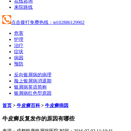
在线咨询
来院路线
点击拨打免费热线：tel:02886129902
危害
护理
治疗
症状
病因
预防
反向银屑病的病理
脸上银屑病消退期
银屑病英语简称
银屑病红色型原因
首页
>
牛皮癣百科
>
牛皮癣病因
牛皮癣反复发作的原因有哪些
来源：成都银康银屑病医院 时间：2016-07-02 11:10:41