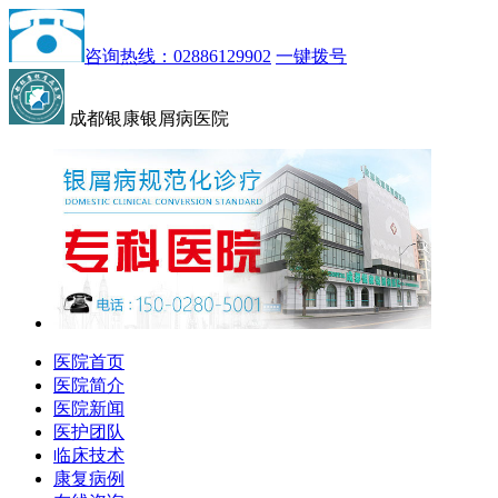
咨询热线：02886129902
一键拨号
成都银康银屑病医院
医院首页
医院简介
医院新闻
医护团队
临床技术
康复病例