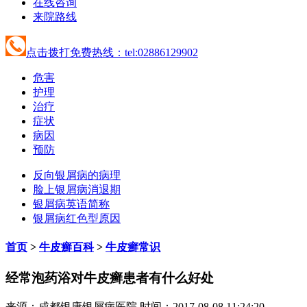
在线咨询
来院路线
点击拨打免费热线：tel:02886129902
危害
护理
治疗
症状
病因
预防
反向银屑病的病理
脸上银屑病消退期
银屑病英语简称
银屑病红色型原因
首页
>
牛皮癣百科
>
牛皮癣常识
经常泡药浴对牛皮癣患者有什么好处
来源：成都银康银屑病医院 时间：2017-08-08 11:24:20