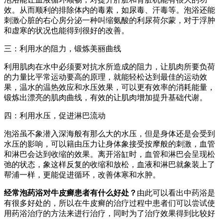
效。从而顺利的排除体内的毒素，如尿毒、汗毒等。泡浴还能
刺激心脏的右心房分泌一种叫缩氨酸的利尿荷尔蒙，对于浮肿
和虚寒的状况也能得到很好的改善。
三：利用水的阻力，锻炼美丽曲线
利用肌肉在水中必须要对抗水所造成的阻力，让肌肉所要负荷
的力量比平常运动要高的原理，就能轻松达到最佳的运动效
果，温水的温热效应和水压效果，可以更有效率的消耗能量，
锻炼出漂亮的肌肉曲线，有效的让肌肉增加提升基础代谢。
四：利用水压，促进淋巴流动
泡浴虽不象潜入深海般有那么大的水压，但是身体还是会受到
水压的影响，可以籍由压力让身体象接受按摩般的刺激，血管
和淋巴会达到收缩的效果。离开浴缸时，血管和淋巴会呈现松
弛的状态，象这样反复的收缩和放松，血液和淋巴就象装上了
帮浦一样，更能促进循环，改善体寒和水肿。
经常泡药浴对牛皮癣患者有什么好处？
由此可以看出中药浴是
有很多好处的，所以在牛皮癣的治疗过程中患者们可以尝试使
用药浴治疗的方法来进行治疗，同时为了治疗效果得到比较好