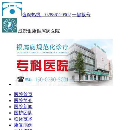
咨询热线：02886129902
一键拨号
成都银康银屑病医院
医院首页
医院简介
医院新闻
医护团队
临床技术
康复病例