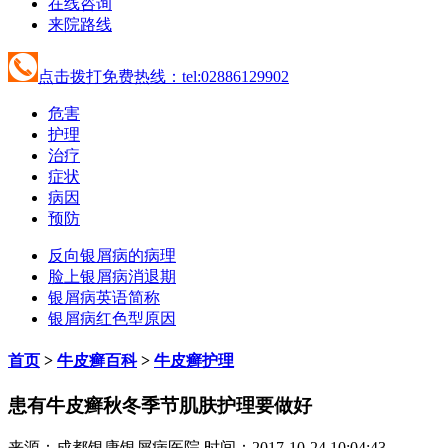
在线咨询
来院路线
点击拨打免费热线：tel:02886129902
危害
护理
治疗
症状
病因
预防
反向银屑病的病理
脸上银屑病消退期
银屑病英语简称
银屑病红色型原因
首页
>
牛皮癣百科
>
牛皮癣护理
患有牛皮癣秋冬季节肌肤护理要做好
来源：成都银康银屑病医院 时间：2017-10-24 10:04:43