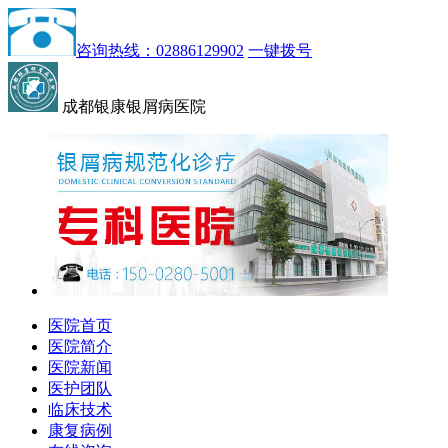
咨询热线：02886129902
一键拨号
成都银康银屑病医院
医院首页
医院简介
医院新闻
医护团队
临床技术
康复病例