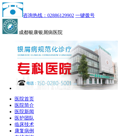
咨询热线：02886129902
一键拨号
成都银康银屑病医院
医院首页
医院简介
医院新闻
医护团队
临床技术
康复病例