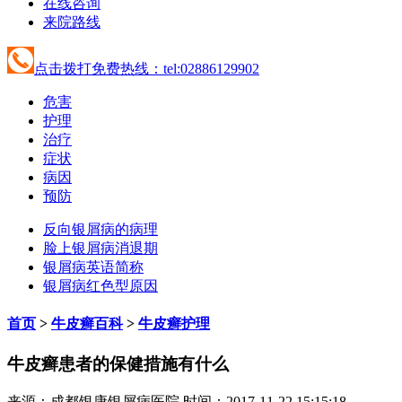
在线咨询
来院路线
点击拨打免费热线：tel:02886129902
危害
护理
治疗
症状
病因
预防
反向银屑病的病理
脸上银屑病消退期
银屑病英语简称
银屑病红色型原因
首页
>
牛皮癣百科
>
牛皮癣护理
牛皮癣患者的保健措施有什么
来源：成都银康银屑病医院 时间：2017-11-22 15:15:18