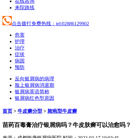
在线咨询
来院路线
点击拨打免费热线：tel:02886129902
危害
护理
治疗
症状
病因
预防
反向银屑病的病理
脸上银屑病消退期
银屑病英语简称
银屑病红色型原因
首页
>
牛皮癣分型
>
脓疱型牛皮癣
苗药百毒膏治疗银屑病吗？牛皮肤癣可以治愈吗？
来源：成都银康银屑病医院 时间：2023-03-17 10:03:45