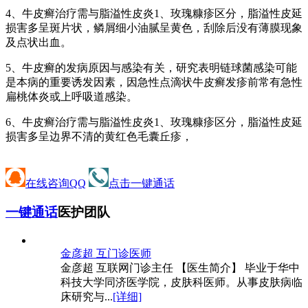
4、牛皮癣治疗需与脂溢性皮炎1、玫瑰糠疹区分，脂溢性皮延
损害多呈斑片状，鳞屑细小油腻呈黄色，刮除后没有薄膜现象
及点状出血。
5、牛皮癣的发病原因与感染有关，研究表明链球菌感染可能
是本病的重要诱发因素，因急性点滴状牛皮癣发疹前常有急性
扁桃体炎或上呼吸道感染。
6、牛皮癣治疗需与脂溢性皮炎1、玫瑰糠疹区分，脂溢性皮延
损害多呈边界不清的黄红色毛囊丘疹，
在线咨询QQ
点击一键通话
一键通话
医护团队
金彦超 互
门诊医师
金彦超 互联网门诊主任 【医生简介】 毕业于华中
科技大学同济医学院，皮肤科医师。从事皮肤病临
床研究与...
[详细]