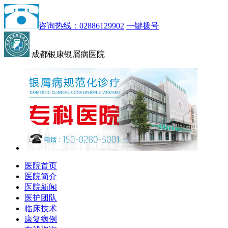
咨询热线：02886129902
一键拨号
成都银康银屑病医院
医院首页
医院简介
医院新闻
医护团队
临床技术
康复病例