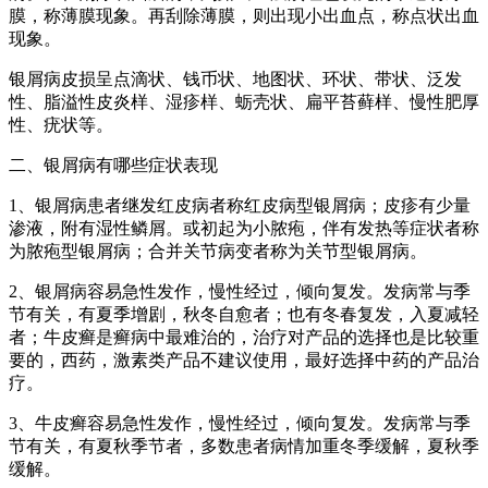
膜，称薄膜现象。再刮除薄膜，则出现小出血点，称点状出血
现象。
银屑病皮损呈点滴状、钱币状、地图状、环状、带状、泛发
性、脂溢性皮炎样、湿疹样、蛎壳状、扁平苔藓样、慢性肥厚
性、疣状等。
二、银屑病有哪些症状表现
1、银屑病患者继发红皮病者称红皮病型银屑病；皮疹有少量
渗液，附有湿性鳞屑。或初起为小脓疱，伴有发热等症状者称
为脓疱型银屑病；合并关节病变者称为关节型银屑病。
2、银屑病容易急性发作，慢性经过，倾向复发。发病常与季
节有关，有夏季增剧，秋冬自愈者；也有冬春复发，入夏减轻
者；牛皮癣是癣病中最难治的，治疗对产品的选择也是比较重
要的，西药，激素类产品不建议使用，最好选择中药的产品治
疗。
3、牛皮癣容易急性发作，慢性经过，倾向复发。发病常与季
节有关，有夏秋季节者，多数患者病情加重冬季缓解，夏秋季
缓解。