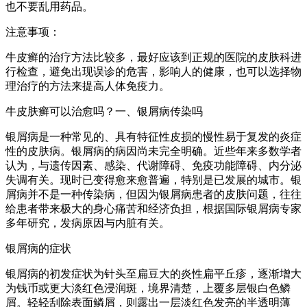
也不要乱用药品。
注意事项：
牛皮癣的治疗方法比较多，最好应该到正规的医院的皮肤科进
行检查，避免出现误诊的危害，影响人的健康，也可以选择物
理治疗的方法来提高人体免疫力。
牛皮肤癣可以治愈吗？一、银屑病传染吗
银屑病是一种常见的、具有特征性皮损的慢性易于复发的炎症
性的皮肤病。银屑病的病因尚未完全明确。近些年来多数学者
认为，与遗传因素、感染、代谢障碍、免疫功能障碍、内分泌
失调有关。现时已变得愈来愈普遍，特别是已发展的城市。银
屑病并不是一种传染病，但因为银屑病患者的皮肤问题，往往
给患者带来极大的身心痛苦和经济负担，根据国际银屑病专家
多年研究，发病原因与内脏有关。
银屑病的症状
银屑病的初发症状为针头至扁豆大的炎性扁平丘疹，逐渐增大
为钱币或更大淡红色浸润斑，境界清楚，上覆多层银白色鳞
屑。轻轻刮除表面鳞屑，则露出一层淡红色发亮的半透明薄