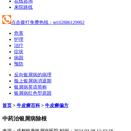
在线咨询
来院路线
点击拨打免费热线：tel:02886129902
危害
护理
治疗
症状
病因
预防
反向银屑病的病理
脸上银屑病消退期
银屑病英语简称
银屑病红色型原因
首页
>
牛皮癣百科
>
牛皮癣偏方
中药治银屑病除根
来源：成都银康银屑病医院 时间：2024-03-08 11:43:18