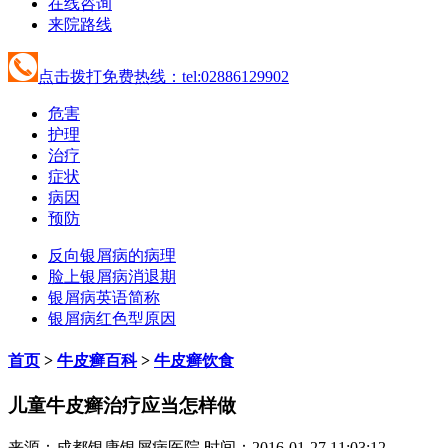
在线咨询
来院路线
点击拨打免费热线：tel:02886129902
危害
护理
治疗
症状
病因
预防
反向银屑病的病理
脸上银屑病消退期
银屑病英语简称
银屑病红色型原因
首页
>
牛皮癣百科
>
牛皮癣饮食
儿童牛皮癣治疗应当怎样做
来源：成都银康银屑病医院 时间：2016-01-27 11:03:12