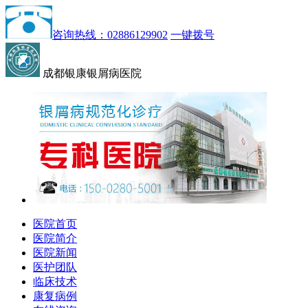
咨询热线：02886129902
一键拨号
成都银康银屑病医院
医院首页
医院简介
医院新闻
医护团队
临床技术
康复病例