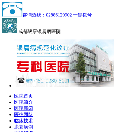
咨询热线：02886129902
一键拨号
成都银康银屑病医院
医院首页
医院简介
医院新闻
医护团队
临床技术
康复病例