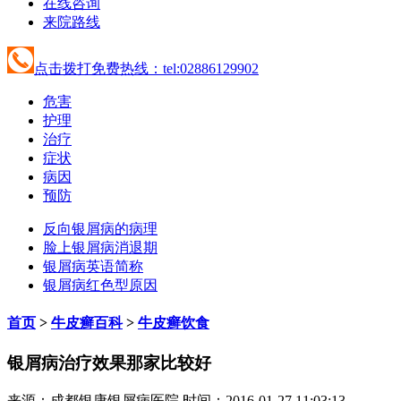
在线咨询
来院路线
点击拨打免费热线：tel:02886129902
危害
护理
治疗
症状
病因
预防
反向银屑病的病理
脸上银屑病消退期
银屑病英语简称
银屑病红色型原因
首页
>
牛皮癣百科
>
牛皮癣饮食
银屑病治疗效果那家比较好
来源：成都银康银屑病医院 时间：2016-01-27 11:03:13