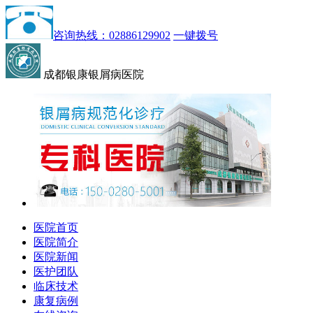
咨询热线：02886129902
一键拨号
成都银康银屑病医院
医院首页
医院简介
医院新闻
医护团队
临床技术
康复病例