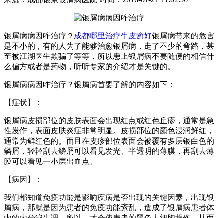
银屑病病因咋治疗？
成都哪里治疗牛皮癣好
银屑病带来的危害
是不小的，有的人为了能够治愈银屑病，走了不少的弯路，甚
至被江湖医生欺骗了等等，所以患上银屑病不要随便的相信什
么偏方或者是药物，听听专家的介绍才是关键的。
银屑病病因咋治疗？银屑病首要了解的内容如下：
【症状】：
银屑病皮损部位的皮肤表面会出现红点或红色丘疹，通常是急
性发作，表面皮肤炎症非常明显。皮损部位的颜色浸润鲜红，
通常为鲜红色的。而且在皮疹部位表面会被覆有多层银白色的
鳞屑，轻轻刮去鳞屑可以看见发光、半透明的薄膜，再刮去薄
膜可以看见一小层出血点。
【病因】：
我们都知道免疫功能是影响疾病是否出现的关键因素，出现银
屑病，那就是因为患者的免疫功能紊乱，造成了银屑病患者体
内的内分泌失调，所以，才会使患者的黑色素细胞损伤，从而