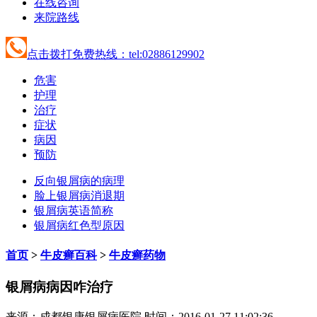
在线咨询
来院路线
点击拨打免费热线：tel:02886129902
危害
护理
治疗
症状
病因
预防
反向银屑病的病理
脸上银屑病消退期
银屑病英语简称
银屑病红色型原因
首页
>
牛皮癣百科
>
牛皮癣药物
银屑病病因咋治疗
来源：成都银康银屑病医院 时间：2016-01-27 11:02:36