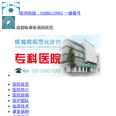
咨询热线：02886129902
一键拨号
成都银康银屑病医院
医院首页
医院简介
医院新闻
医护团队
临床技术
康复病例