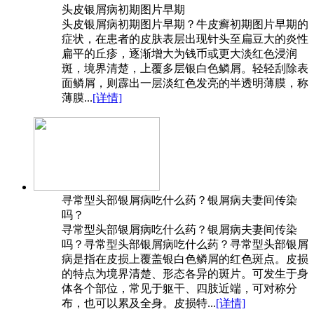
头皮银屑病初期图片早期
头皮银屑病初期图片早期？牛皮癣初期图片早期的
症状，在患者的皮肤表层出现针头至扁豆大的炎性
扁平的丘疹，逐渐增大为钱币或更大淡红色浸润
斑，境界清楚，上覆多层银白色鳞屑。轻轻刮除表
面鳞屑，则霹出一层淡红色发亮的半透明薄膜，称
薄膜...
[详情]
寻常型头部银屑病吃什么药？银屑病夫妻间传染
吗？
寻常型头部银屑病吃什么药？银屑病夫妻间传染
吗？寻常型头部银屑病吃什么药？寻常型头部银屑
病是指在皮损上覆盖银白色鳞屑的红色斑点。皮损
的特点为境界清楚、形态各异的斑片。可发生于身
体各个部位，常见于躯干、四肢近端，可对称分
布，也可以累及全身。皮损特...
[详情]