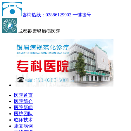
咨询热线：02886129902
一键拨号
成都银康银屑病医院
医院首页
医院简介
医院新闻
医护团队
临床技术
康复病例