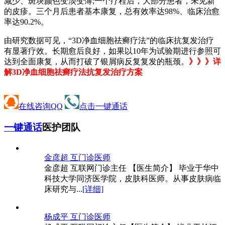
减少、斑块颜色变淡变薄;一个疗程后，大部分患者，未见新
的皮疹。三个月后患者基本康复，总有效率达98%、临床治愈
率达90.2%。
由研究数据可见，“3D净血细胞祛癣疗法”的临床抗复发治疗
有显著疗效。长期愈后良好，如果以10年为试验期进行参照可
达到全面康复，从而打破了银屑病反复复发的瓶颈。
》》》详
解3D净血细胞祛癣疗法抗复发治疗方案
在线咨询QQ
点击一键通话
一键通话
医护团队
金彦超 互
门诊医师
金彦超 互联网门诊主任 【医生简介】 毕业于华中
科技大学同济医学院，皮肤科医师。从事皮肤病临
床研究与...
[详细]
杨成平 互
门诊医师