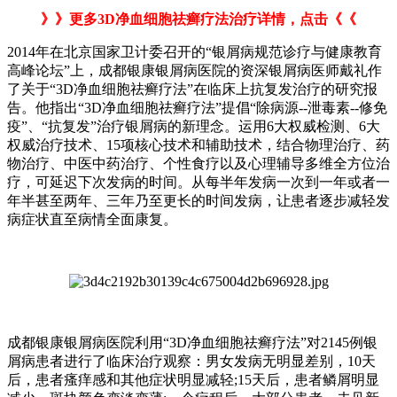
》》更多3D净血细胞祛癣疗法治疗详情，点击《《
2014年在北京国家卫计委召开的“银屑病规范诊疗与健康教育
高峰论坛”上，成都银康银屑病医院的资深银屑病医师戴礼作
了关于“3D净血细胞祛癣疗法”在临床上抗复发治疗的研究报
告。他指出“3D净血细胞祛癣疗法”提倡“除病源--泄毒素--修免
疫”、“抗复发”治疗银屑病的新理念。运用6大权威检测、6大
权威治疗技术、15项核心技术和辅助技术，结合物理治疗、药
物治疗、中医中药治疗、个性食疗以及心理辅导多维全方位治
疗，可延迟下次发病的时间。从每半年发病一次到一年或者一
年半甚至两年、三年乃至更长的时间发病，让患者逐步减轻发
病症状直至病情全面康复。
成都银康银屑病医院利用“3D净血细胞祛癣疗法”对2145例银
屑病患者进行了临床治疗观察：男女发病无明显差别，10天
后，患者瘙痒感和其他症状明显减轻;15天后，患者鳞屑明显