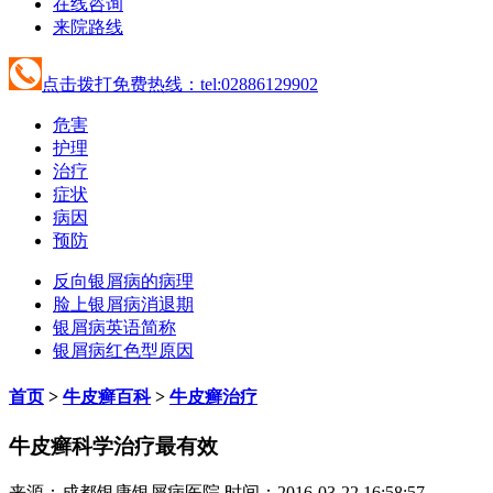
在线咨询
来院路线
点击拨打免费热线：tel:02886129902
危害
护理
治疗
症状
病因
预防
反向银屑病的病理
脸上银屑病消退期
银屑病英语简称
银屑病红色型原因
首页
>
牛皮癣百科
>
牛皮癣治疗
牛皮癣科学治疗最有效
来源：成都银康银屑病医院 时间：2016-03-22 16:58:57