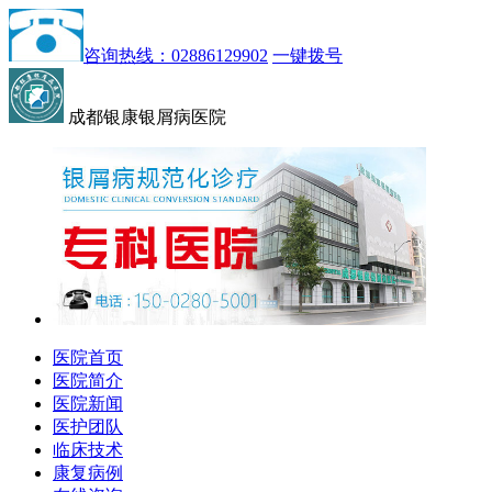
咨询热线：02886129902
一键拨号
成都银康银屑病医院
医院首页
医院简介
医院新闻
医护团队
临床技术
康复病例