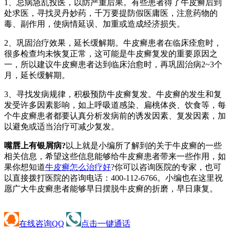
1、忌病急乱投医，以防严重后果。有些患者得了牛皮癣后到
处求医，寻找灵丹妙药，千万要提防假医庸医，注意药物的
毒、副作用，使病情延误、加重或造成经济损失。
2、巩固治疗效果，延长缓解期。牛皮癣患者在临床痊愈时，
很多检查均未恢复正常，这可能是牛皮癣复发的重要原因之
一，所以建议牛皮癣患者达到临床治愈时，再巩固治病2~3个
月，延长缓解期。
3、寻找发病规律，积极预防牛皮癣复发。牛皮癣的发生和复
发受许多因素影响，如上呼吸道感染、扁桃体炎、饮食等，每
个牛皮癣患者都要认真分析发病前的诱发因素、复发因素，加
以避免或适当治疗可减少复发。
嘴唇上有银屑病?
以上就是小编所了解到的关于牛皮癣的一些
相关信息，希望这些信息能够给牛皮癣患者带来一些作用，如
果你想知道
牛皮癣怎么治疗好
?你可以咨询医院的专家，也可
以直接拨打医院的咨询电话：400-112-6766。小编也在这里祝
愿广大牛皮癣患者能够早日摆脱牛皮癣的折磨，早日康复。
在线咨询QQ
点击一键通话