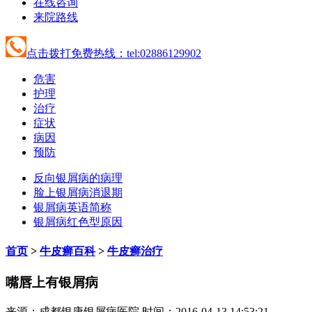
在线咨询
来院路线
点击拨打免费热线：tel:02886129902
危害
护理
治疗
症状
病因
预防
反向银屑病的病理
脸上银屑病消退期
银屑病英语简称
银屑病红色型原因
首页
>
牛皮癣百科
>
牛皮癣治疗
嘴唇上有银屑病
来源：成都银康银屑病医院 时间：2016-04-13 14:53:21