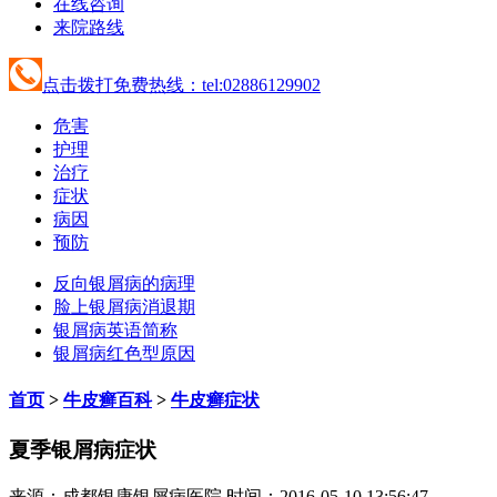
在线咨询
来院路线
点击拨打免费热线：tel:02886129902
危害
护理
治疗
症状
病因
预防
反向银屑病的病理
脸上银屑病消退期
银屑病英语简称
银屑病红色型原因
首页
>
牛皮癣百科
>
牛皮癣症状
夏季银屑病症状
来源：成都银康银屑病医院 时间：2016-05-10 13:56:47