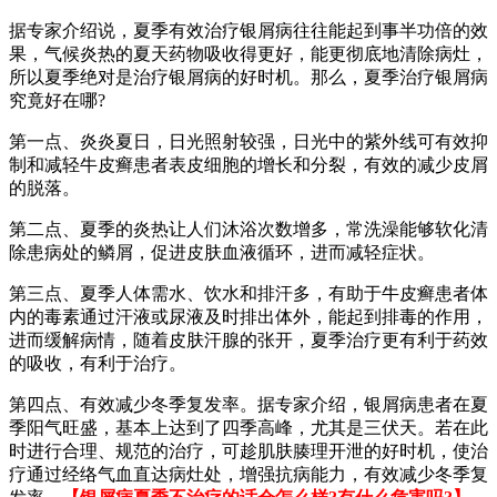
据专家介绍说，夏季有效治疗银屑病往往能起到事半功倍的效
果，气候炎热的夏天药物吸收得更好，能更彻底地清除病灶，
所以夏季绝对是治疗银屑病的好时机。那么，夏季治疗银屑病
究竟好在哪?
第一点、炎炎夏日，日光照射较强，日光中的紫外线可有效抑
制和减轻牛皮癣患者表皮细胞的增长和分裂，有效的减少皮屑
的脱落。
第二点、夏季的炎热让人们沐浴次数增多，常洗澡能够软化清
除患病处的鳞屑，促进皮肤血液循环，进而减轻症状。
第三点、夏季人体需水、饮水和排汗多，有助于牛皮癣患者体
内的毒素通过汗液或尿液及时排出体外，能起到排毒的作用，
进而缓解病情，随着皮肤汗腺的张开，夏季治疗更有利于药效
的吸收，有利于治疗。
第四点、有效减少冬季复发率。据专家介绍，银屑病患者在夏
季阳气旺盛，基本上达到了四季高峰，尤其是三伏天。若在此
时进行合理、规范的治疗，可趁肌肤腠理开泄的好时机，使治
疗通过经络气血直达病灶处，增强抗病能力，有效减少冬季复