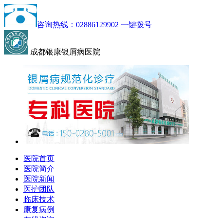
咨询热线：02886129902
一键拨号
成都银康银屑病医院
医院首页
医院简介
医院新闻
医护团队
临床技术
康复病例