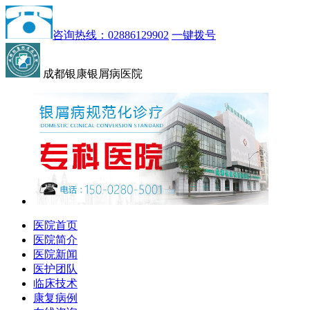
咨询热线：02886129902
一键拨号
成都银康银屑病医院
医院首页
医院简介
医院新闻
医护团队
临床技术
康复病例