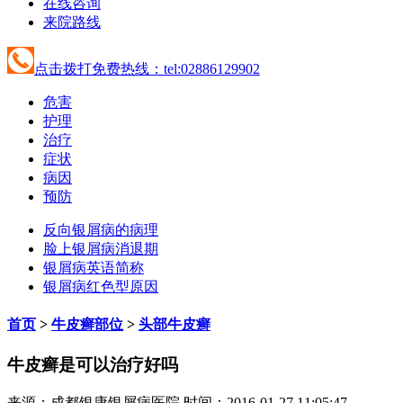
在线咨询
来院路线
点击拨打免费热线：tel:02886129902
危害
护理
治疗
症状
病因
预防
反向银屑病的病理
脸上银屑病消退期
银屑病英语简称
银屑病红色型原因
首页
>
牛皮癣部位
>
头部牛皮癣
牛皮癣是可以治疗好吗
来源：成都银康银屑病医院 时间：2016-01-27 11:05:47