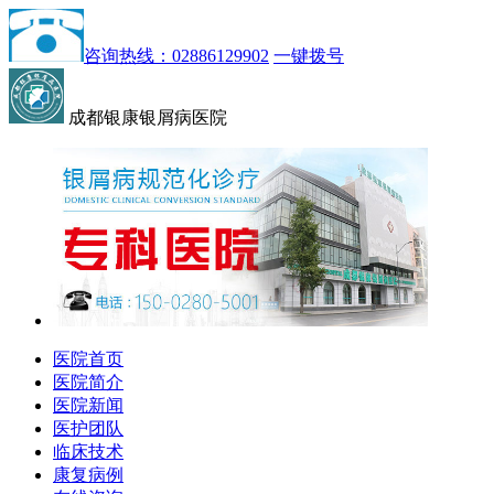
咨询热线：02886129902
一键拨号
成都银康银屑病医院
医院首页
医院简介
医院新闻
医护团队
临床技术
康复病例