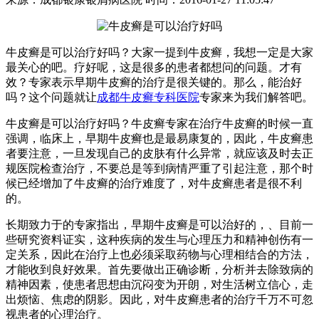
牛皮癣是可以治疗好吗？大家一提到牛皮癣，我想一定是大家
最关心的吧。疗好呢，这是很多的患者都想问的问题。才有
效？专家表示早期牛皮癣的治疗是很关键的。那么，能治好
吗？这个问题就让
成都牛皮癣专科医院
专家来为我们解答吧。
牛皮癣是可以治疗好吗？牛皮癣专家在治疗牛皮癣的时候一直
强调，临床上，早期牛皮癣也是最易康复的，因此，牛皮癣患
者要注意，一旦发现自己的皮肤有什么异常，就应该及时去正
规医院检查治疗，不要总是等到病情严重了引起注意，那个时
候已经增加了牛皮癣的治疗难度了，对牛皮癣患者是很不利
的。
长期致力于的专家指出，早期牛皮癣是可以治好的，、目前一
些研究资料证实，这种疾病的发生与心理压力和精神创伤有一
定关系，因此在治疗上也必须采取药物与心理相结合的方法，
才能收到良好效果。首先要做出正确诊断，分析并去除致病的
精神因素，使患者思想由沉闷变为开朗，对生活树立信心，走
出烦恼、焦虑的阴影。因此，对牛皮癣患者的治疗千万不可忽
视患者的心理治疗。