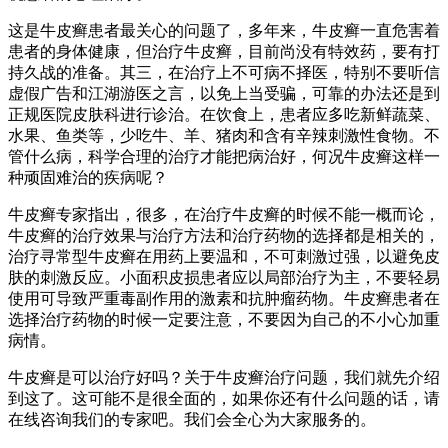
这是牛皮癣患者最关心的问题了，多年来，牛皮癣一直危害着
患者的身体健康，但治疗牛皮癣，目前尚没有特效药，要有打
持久战的准备。其三，在治疗上不可病不择医，特别不要听信
虚假广告和江湖游医之言，以免上当受骗，可靠的办法还是到
正规医院皮肤科进行诊治。在饮食上，患者应多吃新鲜蔬菜、
水果、鱼类等，少吃牛、羊、猪肉和含有辛辣刺激性食物。不
管什么病，科学合理的治疗才能把病治好，何况牛皮癣这样一
种顽固难治的疾病呢？
牛皮癣专家指出，很多，在治疗牛皮癣的时候不能一概而论，
牛皮癣的治疗效果与治疗方法和治疗药物的选择都是相关的，
治疗寻常型牛皮癣在用药上要温和，不可刺激过强，以避免皮
肤的刺激反应。小面积皮损患者应以局部治疗为主，不要轻易
使用可导致严重毒副作用的激素和抗肿瘤药物。牛皮癣患者在
选择治疗药物的时候一定要注意，不要因为自己的不小心加重
病情。
牛皮癣是可以治疗好吗？关于牛皮癣治疗问题，我们就先介绍
到这了。这可能不是很全面的，如果你还有什么问题的话，请
在线咨询我们的专家吧。我们会全心为大家服务的。