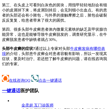
第三、在头皮上可看到白灰色的斑块，用指甲轻轻地刮会有细
小的皮屑掉下来，将皮屑刮掉后，会见到细小出血点。有的患
者的头部还会有小脓包，与外界的接触摩擦之后，脓包会破裂
反反复复，给患者带来了很大的困扰。
第四、很多头部牛皮癣患者体内微量元素铁的缺乏及甲状腺功
能异常，这也是能够导致牛皮癣脱发的，调查研究显示，在牛
皮癣脱发患者中缺铁者就占30%。
头部牛皮癣的症状?
通过以上专家对头部
牛皮癣发病有哪些表
现
的介绍，头部患牛皮癣会对患者容貌有影响，所以一发现其
症状，要及时治疗。若还想了解牛皮癣的问题，请在线咨询我
们的专家。
在线咨询QQ
点击一键通话
一键通话
医护团队
金彦超 互
门诊医师