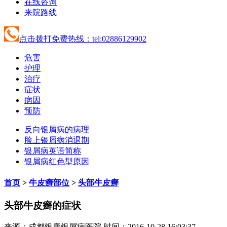
在线咨询
来院路线
点击拨打免费热线：tel:02886129902
危害
护理
治疗
症状
病因
预防
反向银屑病的病理
脸上银屑病消退期
银屑病英语简称
银屑病红色型原因
首页
>
牛皮癣部位
>
头部牛皮癣
头部牛皮癣的症状
来源：成都银康银屑病医院 时间：2016-10-28 16:03:37