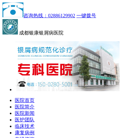
咨询热线：02886129902
一键拨号
成都银康银屑病医院
医院首页
医院简介
医院新闻
医护团队
临床技术
康复病例