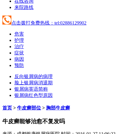
在线咨询
来院路线
点击拨打免费热线：tel:02886129902
危害
护理
治疗
症状
病因
预防
反向银屑病的病理
脸上银屑病消退期
银屑病英语简称
银屑病红色型原因
首页
>
牛皮癣部位
>
胸部牛皮癣
牛皮癣能够治愈不复发吗
来源：成都银康银屑病医院 时间：2016-01-27 11:06:22