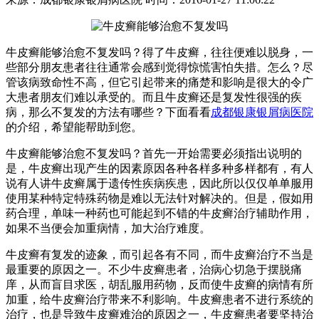
牛皮癣能够治愈不复发吗？得了牛皮癣，往往便难以脱身，一
些部分朋友患者往往通常会感到觉得惊慌害怕失措。怎么？尽
管该病致命性不高，但它引起带来的痛楚和影响是很大的令广
大患者朋友们难以承受的。而且牛皮癣还是复发性很强的疾
病，那么不复发的方法有哪些？下面看看
成都银康银屑病医院
的介绍，希望能帮助到您。
牛皮癣能够治愈不复发吗？首先一开始需要必须指出说明的
是，牛皮癣出现产生的因素原因各种各样多种多样都有，有人
说有人讲牛皮癣属于遗传性疾病疾患，因此所以仅仅单单服用
使用某种特定特殊药物是难以无法针对解决的。但是，假如用
药合理，单味一种药也可能起到不错的牛皮癣治疗辅助作用，
如果不当便会加重病情，加大治疗难度。
牛皮癣有复发的迹象，而引起各有不同，而牛皮癣治疗不当是
最重要的原因之一。不少牛皮癣患者，治病心切急于摆脱痛
庠，从而盲目求医，胡乱服用药物，反而使牛皮癣的病情有所
加重，给牛皮癣治疗带来不利影响。牛皮癣患者不进行系统的
治疗，也是导致牛皮癣难治的原因之一，牛皮癣患者要坚持治