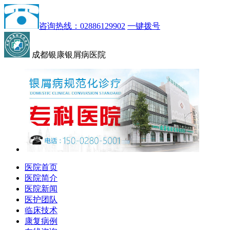
咨询热线：02886129902
一键拨号
成都银康银屑病医院
医院首页
医院简介
医院新闻
医护团队
临床技术
康复病例