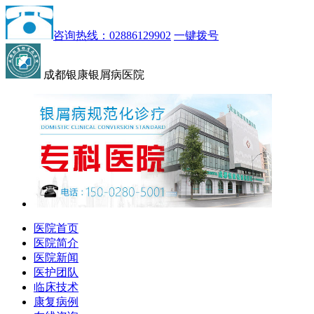
咨询热线：02886129902
一键拨号
成都银康银屑病医院
医院首页
医院简介
医院新闻
医护团队
临床技术
康复病例