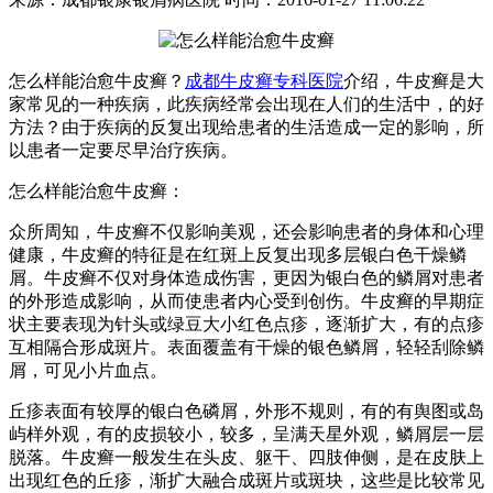
怎么样能治愈牛皮癣？
成都牛皮癣专科医院
介绍，牛皮癣是大
家常见的一种疾病，此疾病经常会出现在人们的生活中，的好
方法？由于疾病的反复出现给患者的生活造成一定的影响，所
以患者一定要尽早治疗疾病。
怎么样能治愈牛皮癣：
众所周知，牛皮癣不仅影响美观，还会影响患者的身体和心理
健康，牛皮癣的特征是在红斑上反复出现多层银白色干燥鳞
屑。牛皮癣不仅对身体造成伤害，更因为银白色的鳞屑对患者
的外形造成影响，从而使患者内心受到创伤。牛皮癣的早期症
状主要表现为针头或绿豆大小红色点疹，逐渐扩大，有的点疹
互相隔合形成斑片。表面覆盖有干燥的银色鳞屑，轻轻刮除鳞
屑，可见小片血点。
丘疹表面有较厚的银白色磷屑，外形不规则，有的有舆图或岛
屿样外观，有的皮损较小，较多，呈满天星外观，鳞屑层一层
脱落。牛皮癣一般发生在头皮、躯干、四肢伸侧，是在皮肤上
出现红色的丘疹，渐扩大融合成斑片或斑块，这些是比较常见