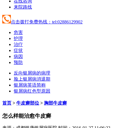
在线咨询
来院路线
点击拨打免费热线：tel:02886129902
危害
护理
治疗
症状
病因
预防
反向银屑病的病理
脸上银屑病消退期
银屑病英语简称
银屑病红色型原因
首页
>
牛皮癣部位
>
胸部牛皮癣
怎么样能治愈牛皮癣
来源：成都银康银屑病医院 时间：2016-01-27 11:06:22