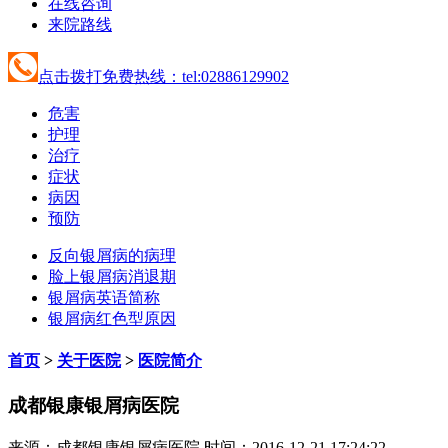
在线咨询
来院路线
点击拨打免费热线：tel:02886129902
危害
护理
治疗
症状
病因
预防
反向银屑病的病理
脸上银屑病消退期
银屑病英语简称
银屑病红色型原因
首页
>
关于医院
>
医院简介
成都银康银屑病医院
来源：成都银康银屑病医院 时间：2016-12-21 17:24:22