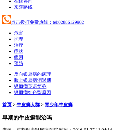
在线咨询
来院路线
点击拨打免费热线：tel:02886129902
危害
护理
治疗
症状
病因
预防
反向银屑病的病理
脸上银屑病消退期
银屑病英语简称
银屑病红色型原因
首页
>
牛皮癣人群
>
青少年牛皮癣
早期的牛皮癣能治吗
来源：成都银康银屑病医院 时间：2016-01-27 11:04:14