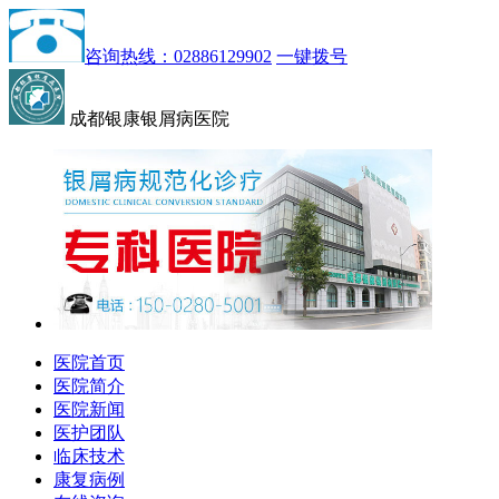
咨询热线：02886129902
一键拨号
成都银康银屑病医院
医院首页
医院简介
医院新闻
医护团队
临床技术
康复病例