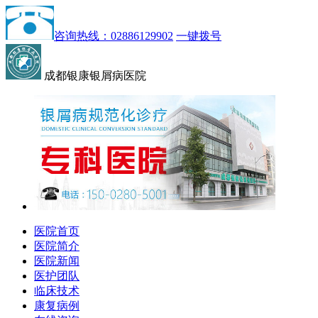
咨询热线：02886129902
一键拨号
成都银康银屑病医院
医院首页
医院简介
医院新闻
医护团队
临床技术
康复病例